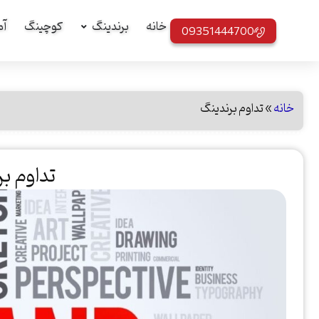
خانه
برندینگ
کوچینگ
آم
09351444700
خانه
»
تداوم برندینگ
تداوم ب